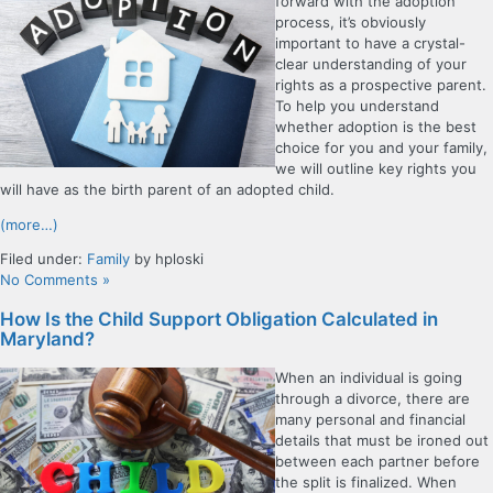
forward with the adoption
process, it’s obviously
important to have a crystal-
clear understanding of your
rights as a prospective parent.
To help you understand
whether adoption is the best
choice for you and your family,
we will outline key rights you
will have as the birth parent of an adopted child.
(more…)
Filed under:
Family
by hploski
No Comments »
How Is the Child Support Obligation Calculated in
Maryland?
When an individual is going
through a divorce, there are
many personal and financial
details that must be ironed out
between each partner before
the split is finalized. When