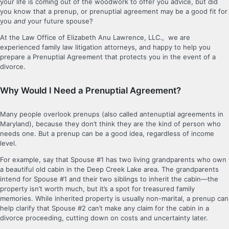
your life is coming out of the woodwork to offer you advice, but did
you know that a prenup, or prenuptial agreement may be a good fit for
you
and
your future spouse?
At the Law Office of Elizabeth Anu Lawrence, LLC., we are
experienced family law litigation attorneys, and happy to help you
prepare a Prenuptial Agreement that protects you in the event of a
divorce.
Why Would I Need a Prenuptial Agreement?
Many people overlook prenups (also called antenuptial agreements in
Maryland), because they don’t think they are the kind of person who
needs one. But a prenup can be a good idea, regardless of income
level.
For example, say that Spouse #1 has two living grandparents who own
a beautiful old cabin in the Deep Creek Lake area. The grandparents
intend for Spouse #1 and their two siblings to inherit the cabin—the
property isn’t worth much, but it’s a spot for treasured family
memories. While inherited property is usually non-marital, a prenup can
help clarify that Spouse #2 can’t make any claim for the cabin in a
divorce proceeding, cutting down on costs and uncertainty later.